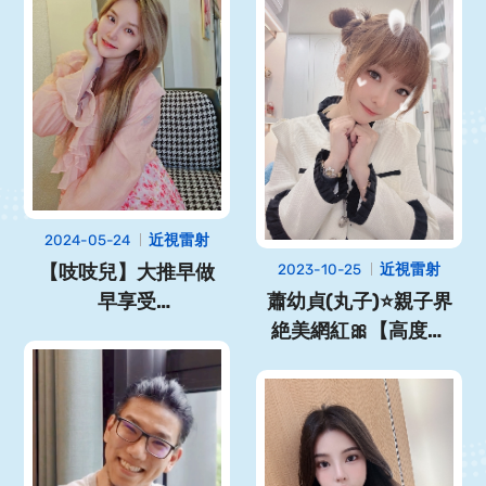
2024-05-24
近視雷射
【吱吱兒】大推早做
2023-10-25
近視雷射
早享受
蕭幼貞(丸子)⭐親子界
#SFAIRTransprk近
絶美網紅🎀【高度近
視雷射 ❗️無比滿意的清
視的逆襲】🌪
晰視力❤️