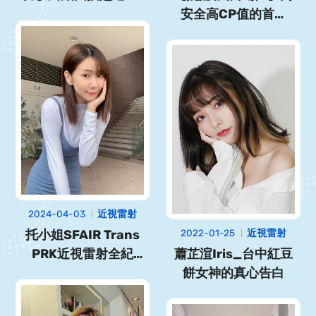
年的「高度近視」❗️
安全高CP值的首選
#SFAIRTransPRK近
視雷射，專業團隊陪
伴迎向清晰視力不緊
張👍🏼
2024-04-03
近視雷射
托小姐SFAIR Trans
2022-01-25
近視雷射
PRK近視雷射全紀
蕭芷渲Iris_台中紅豆
錄，迎向明亮視力原
餅女神的真心告白
來超簡單❗️