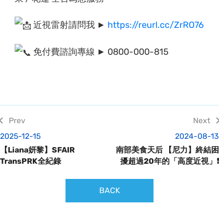
近視雷射請問我 ►
https://reurl.cc/ZrRO76
免付費諮詢專線 ► 0800-000-815
2025-12-15
2024-08-13
【Liana妍黎】SFAIR
南部美食天后 【尼力】終結困
TransPRK全紀錄
擾超過20年的「高度近視」❗️
BACK