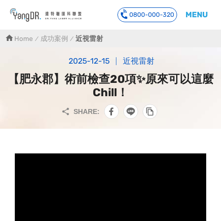
MENU
0800-000-320
到主要內容
Home
成功案例
近視雷射
2025-12-15
近視雷射
【肥永郡】術前檢查20項✨原來可以這麼
Chill！