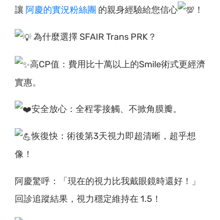
讓
阿慶的實況粉絲團
的親身經驗給您信心
！
為什麼選擇 SFAIR Trans PRK？
高CP值：費用比十萬以上的Smile術式更經濟
實惠。
安全放心：全程零接觸、不掀角膜瓣。
恢復快：術後第3天視力即超清晰，超乎想
像！
阿慶驚呼：「現在的視力比我戴眼鏡時還好！」
回診追蹤結果，視力穩定維持在 1.5！