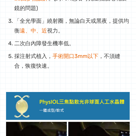
鏡的問題)
「全光學面」繞射圈，無論白天或黑夜，提供均
衡
遠、中、近
視力。
二次白內障發生機率低。
採注射式植入，
手術開口3mm以下
，不須縫
合，恢復快速。